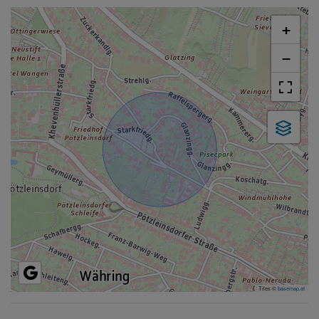
+
−
Tiles ©
basemap.at