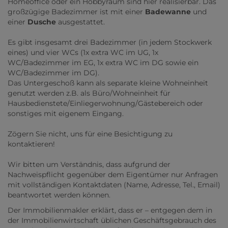
Homeoffice oder ein Hobbyraum sind hier realisierbar. Das
großzügige Badezimmer ist mit einer
Badewanne
und
einer
Dusche
ausgestattet.
Es gibt insgesamt drei Badezimmer (in jedem Stockwerk
eines) und vier WCs (1x extra WC im UG, 1x
WC/Badezimmer im EG, 1x extra WC im DG sowie ein
WC/Badezimmer im DG).
Das Untergeschoß kann als separate kleine Wohneinheit
genutzt werden z.B. als Büro/Wohneinheit für
Hausbedienstete/Einliegerwohnung/Gästebereich oder
sonstiges mit eigenem Eingang.
Zögern Sie nicht, uns für eine Besichtigung zu
kontaktieren!
Wir bitten um Verständnis, dass aufgrund der
Nachweispflicht gegenüber dem Eigentümer nur Anfragen
mit vollständigen Kontaktdaten (Name, Adresse, Tel., Email)
beantwortet werden können.
Der Immobilienmakler erklärt, dass er – entgegen dem in
der Immobilienwirtschaft üblichen Geschäftsgebrauch des