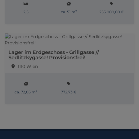
2
2,5
ca. 51 m
255.000,00 €
Lager im Erdgeschoss - Grillgasse //
Sedlitzkygasse! Provisionsfrei!
1110 Wien
2
ca. 72,05 m
772,73 €