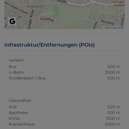
Tiles ©
basemap.at
Infrastruktur/Entfernungen (POIs)
Verkehr
Bus
500 m
U-Bahn
2000 m
Straßenbahn / Bus
500 m
Gesundheit
Arzt
500 m
Apotheke
500 m
Klinik
1000 m
Krankenhaus
2000 m